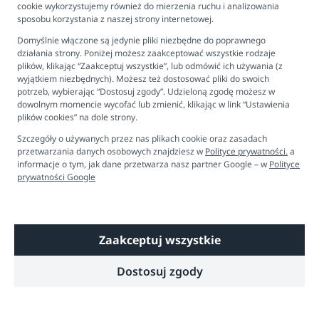
cookie wykorzystujemy również do mierzenia ruchu i analizowania
Newsletter
sposobu korzystania z naszej strony internetowej.
Kontakt
Domyślnie włączone są jedynie pliki niezbędne do poprawnego
Ustawienia plików cookies
działania strony. Poniżej możesz zaakceptować wszystkie rodzaje
plików, klikając “Zaakceptuj wszystkie”, lub odmówić ich używania (z
Biuro obsługi klienta
wyjątkiem niezbędnych). Możesz też dostosować pliki do swoich
potrzeb, wybierając “Dostosuj zgody”. Udzieloną zgodę możesz w
dowolnym momencie wycofać lub zmienić, klikając w link “Ustawienia
Pon. - Pt. 9:00 - 16:00
plików cookies” na dole strony.
+48 694 596 187
Szczegóły o używanych przez nas plikach cookie oraz zasadach
przetwarzania danych osobowych znajdziesz w
Polityce prywatności.
a
informacje o tym, jak dane przetwarza nasz partner Google – w
Polityce
prywatności Google
Zaakceptuj wszystkie
Copyright © 2026 Dobre Liski - Bezpieczne dzieci, spokojne mamy
Dostosuj zgody
Technologia
Shoper