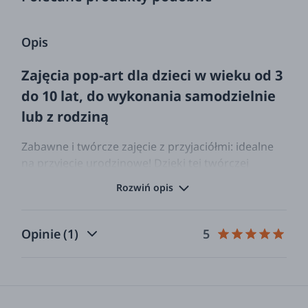
Opis
Zajęcia pop-art dla dzieci w wieku od 3
do 10 lat, do wykonania samodzielnie
lub z rodziną
Zabawne i twórcze zajęcie z przyjaciółmi: idealne
na przyjęcie urodzinowe! Dzięki tej twórczej
zabawie dzieci będą mogły wcielić się w rolę
Rozwiń opis
swoich ulubionych superbohaterów lub
bohaterek. 6 wstępnie wyciętych maseczek
papierowych wystarczy ozdobić za pomocą 3
Opinie
(1)
5
arkuszy fluorescencyjnych naklejek znajdujących
się w woreczku, a następnie zawiązać nitkę na obu
końcach.
Księgarnia Gallimard, jest francuską grupą