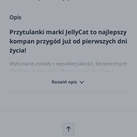
Opis
Przytulanki marki JellyCat to najlepszy
kompan przygód już od pierwszych dni
życia!
Wykonane zostały z wysokiej jakości, bezpiecznych
dla dzieci materiałów. Może zostać ukochaną
przytulanką Twojego dziecka! Marka Jellycat
Rozwiń opis
rozkochała w sobie dzieci na całym świecie! Idealny
pomysł na prezent zarówno dla najmłodszych jak i
nieco starszych szkrabów.
Jellycat to firma założona w Londynie w 1999
roku będąca jedną z wiodących na świecie firm
luksusowych miękkich zabawek.
Wyrafinowane, dziwaczne, nieodparte wzory