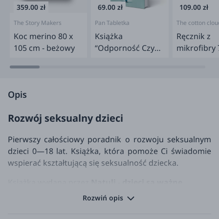
359.00 zł
69.00 zł
109.00 zł
The Story Makers
Pan Tabletka
The cotton clou
Koc merino 80 x
Książka
Ręcznik z
105 cm - beżowy
“Odporność Czy
mikrofibry 
Twoje dziecko
140 cm - W
może nie
Gang
chorować?”
Opis
Rozwój seksualny dzieci
Pierwszy całościowy poradnik o rozwoju seksualnym
dzieci 0—18 lat. Książka, która pomoże Ci świadomie
wspierać kształtującą się seksualność dziecka.
Książka wydana przez
Natuli - dzieci są ważne.
Rozwiń opis
Nie potrafimy rozmawiać o seksualności z naszym
dzieckiem. Nikt nas tego nie nauczył, nikt nie przekazał