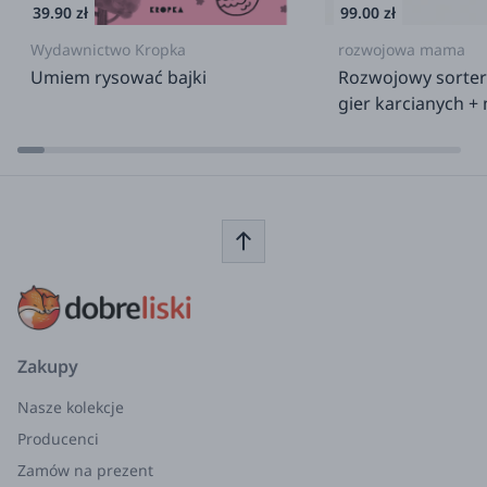
39.90 zł
99.00 zł
Wydawnictwo Kropka
rozwojowa mama
Umiem rysować bajki
Rozwojowy sorter
gier karcianych +
Zakupy
Nasze kolekcje
Producenci
Zamów na prezent