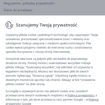
Regulamin, polityka prywatności
Dane do przelewu
Zwroty, wymiana, reklamacja
Szanujemy Twoją prywatność
Informacje
Program lojalnościowy
Używamy plików cookie i podobnych technologii, aby zapamiętać Twoje
ustawienia, prezentować spersonalizowane treści i reklamy oraz
FAQ - najczęściej zadawane pytania
udostępniać funkcje związane z mediami społecznościowymi. Pliki
cookie wykorzystujemy również do mierzenia ruchu i analizowania
Newsletter
sposobu korzystania z naszej strony internetowej.
Kontakt
Domyślnie włączone są jedynie pliki niezbędne do poprawnego
Ustawienia plików cookies
działania strony. Poniżej możesz zaakceptować wszystkie rodzaje
plików, klikając “Zaakceptuj wszystkie”, lub odmówić ich używania (z
Biuro obsługi klienta
wyjątkiem niezbędnych). Możesz też dostosować pliki do swoich
potrzeb, wybierając “Dostosuj zgody”. Udzieloną zgodę możesz w
dowolnym momencie wycofać lub zmienić, klikając w link “Ustawienia
Pon. - Pt. 9:00 - 16:00
plików cookies” na dole strony.
+48 694 596 187
Szczegóły o używanych przez nas plikach cookie oraz zasadach
przetwarzania danych osobowych znajdziesz w
Polityce prywatności.
a
informacje o tym, jak dane przetwarza nasz partner Google – w
Polityce
prywatności Google