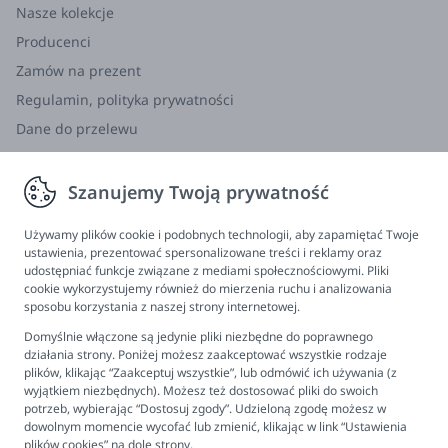
Za pomocą butelki z rozpylaczem lub wilgotnej
Nasze kolekcje
szmatki nanieś wodę na okno.
Producenci
Delikatnie przyłóż błyszczącą stronę rolety do okna na
żądanej wysokości, a resztę wygładź dłonią lub kartą
Zamów na prezent
kredytową.
Regulamin, polityka prywatności
Pojawiły się bąbelki powietrza? Nie stresuj się, po
Dane do przelewu
prostu oderwij i nałóż roletę ponownie.
Zwroty, wymiana, reklamacja
Jak usunąć roletę z okna:
Delikatnie zdejmij arkusz,
Szanujemy Twoją prywatność
Informacje
odrywając go do siebie. Możesz złożyć lub zwinąć, aby
przechowywać do wielokrotnego użytku. Upewnij się,
Program lojalnościowy
Używamy plików cookie i podobnych technologii, aby zapamiętać Twoje
że roleta i okno są czyste podczas ponownego
ustawienia, prezentować spersonalizowane treści i reklamy oraz
FAQ - najczęściej zadawane pytania
zakładania.
udostępniać funkcje związane z mediami społecznościowymi. Pliki
cookie wykorzystujemy również do mierzenia ruchu i analizowania
Newsletter
sposobu korzystania z naszej strony internetowej.
Wskazówka:
W przypadku okien narażonych na
Kontakt
bezpośrednie działanie promieni słonecznych przez
Domyślnie włączone są jedynie pliki niezbędne do poprawnego
Ustawienia plików cookies
działania strony. Poniżej możesz zaakceptować wszystkie rodzaje
większą część dnia zalecamy przycięcie nieco
plików, klikając “Zaakceptuj wszystkie”, lub odmówić ich używania (z
większych arkuszy rolet – należy dodać kilka
Biuro obsługi klienta
wyjątkiem niezbędnych). Możesz też dostosować pliki do swoich
centymetrów więcej niż jest to potrzebne. Dzięki temu
potrzeb, wybierając “Dostosuj zgody”. Udzieloną zgodę możesz w
dowolnym momencie wycofać lub zmienić, klikając w link “Ustawienia
Pon. - Pt. 9:00 - 16:00
można zakleić wszystkie szczeliny okien. Dodatkowo
plików cookies” na dole strony.