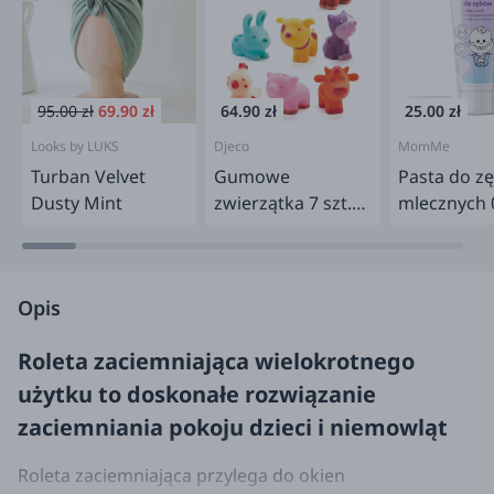
95.00 zł
69.90 zł
64.90 zł
25.00 zł
Looks by LUKS
Djeco
MomMe
Turban Velvet
Gumowe
Pasta do z
Dusty Mint
zwierzątka 7 szt.
mlecznych 0
TROPO-FARM
guma balo
50 ml
Opis
Roleta zaciemniająca wielokrotnego
użytku to doskonałe rozwiązanie
zaciemniania pokoju dzieci i niemowląt
Roleta zaciemniająca przylega do okien