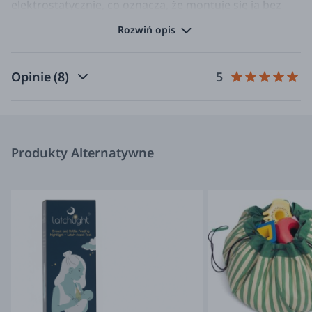
elektrostatycznie, co oznacza, że montuje się ją bez
kleju. Wystarczy arkusze rolet przyłożyć do szyby.
Rozwiń opis
Całkowicie zaciemniony pokój ułatwia maluchom
zasypianie, zmniejsza ilość bodźców zewnętrznych
Opinie
(8)
5
ułatwiając zasypianie podczas krótkich i długich
drzemek.
Roleta zaciemniająca jest wykonana z 3 warstw
materiału z całkowicie nieprzezroczystą warstwą
Produkty Alternatywne
wewnętrzną, która blokuje 100% światła słonecznego
wpadającego do pomieszczeń. Zewnętrzne warstwy są
białe, dzięki czemu stylowo wtapiają się w przestrzeń
pomieszczenia. Strona rolety skierowana do wnętrza
pomieszczenia blokuje światło, a strona skierowana na
zewnątrz odbija je od okien, pomagając regulować
temperaturę w pomieszczeniu i zapewniając bardziej
komfortowy sen.
Roletę zaciemniającą elektrostatyczną montujemy do