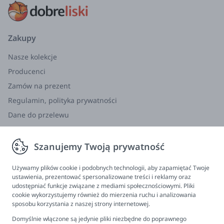
Zakupy
Nasze kolekcje
Producenci
Zamów na prezent
Regulamin, polityka prywatności
Dane do przelewu
Zwroty, wymiana, reklamacja
Szanujemy Twoją prywatność
Informacje
Program lojalnościowy
Używamy plików cookie i podobnych technologii, aby zapamiętać Twoje
ustawienia, prezentować spersonalizowane treści i reklamy oraz
FAQ - najczęściej zadawane pytania
udostępniać funkcje związane z mediami społecznościowymi. Pliki
cookie wykorzystujemy również do mierzenia ruchu i analizowania
Newsletter
sposobu korzystania z naszej strony internetowej.
Kontakt
Domyślnie włączone są jedynie pliki niezbędne do poprawnego