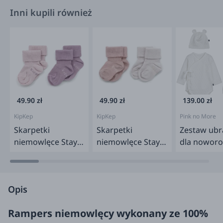
Inni kupili również
49.90 zł
49.90 zł
139.00 zł
KipKep
KipKep
Pink no More
Skarpetki
Skarpetki
Zestaw ubr
niemowlęce Stay-
niemowlęce Stay-
dla nowor
on-Socks, Pastel
on-Socks, Mauve
SUPER SOFT
Violet
cream
Opis
Rampers niemowlęcy wykonany ze 100%