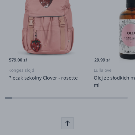
losowo.
*Odcień produktu może się delikatnie różnić ze
względu na różne partie produkcyjne.
Made in Poland.
Skład:
certyfikowana 100% bawełna organiczna
579.00 zł
29.99 zł
Konges slojd
Lullalove
Plecak szkolny Clover - rosette
Olej ze słodkich 
ml