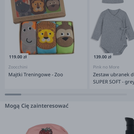
materiałem oddychającym,
nie wywołuje alergii i podrażnień,
bardziej wytrzymała niż zwykła bawełna ponieważ nie jest
czyszczona chemicznie.
Pranie:
można prać w pralce
temperatura prania max. do 30 st. C.
119.00 zł
139.00 zł
prać w delikatnych płynach dedykowanych dla dzieci
Zoocchini
Pink no More
można dodać płynu zmiękczającego
Majtki Treningowe - Zoo
Zestaw ubranek 
pranie w płynach organicznych mile widziane
SUPER SOFT - gre
nie wybielać i nie czyścić chemicznie
suszyć rozwieszone
Mogą Cię zainteresować
nie zaleca się suszenia w suszarce
prasować po lewej stronie
Uwaga! Produkt dostępny jest w dwóch wariantach
– ze stópkami lub bez. Wariant wysyłany jest