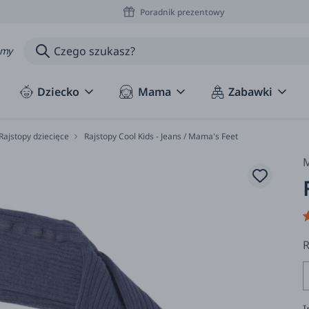
Poradnik prezentowy
amy
Dziecko
Mama
Zabawki
Rajstopy dziecięce
Rajstopy Cool Kids - Jeans / Mama's Feet
M
R