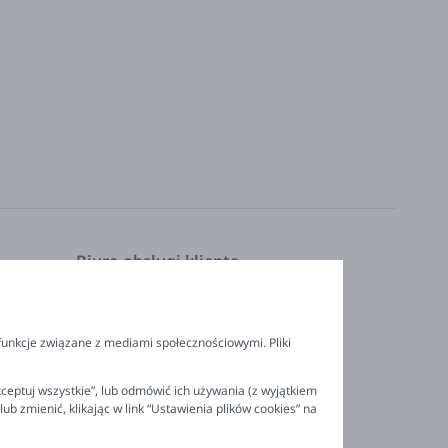
Biuro obsługi klienta
Pon. - Pt. 9:00 - 16:00
nia
+48 694 596 187
funkcje związane z mediami społecznościowymi. Pliki
ceptuj wszystkie”, lub odmówić ich używania (z wyjątkiem
 zmienić, klikając w link “Ustawienia plików cookies” na