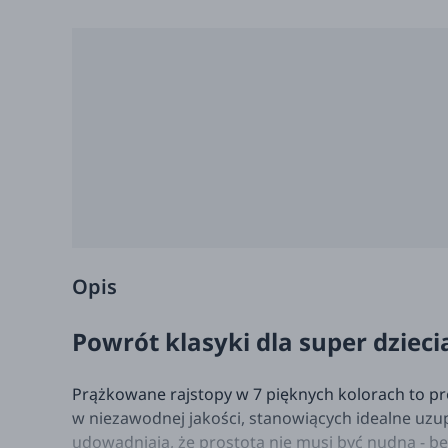
Opis
Powrót klasyki dla super dziec
Prążkowane rajstopy w 7 pięknych kolorach to pro
w niezawodnej jakości, stanowiących idealne uzupe
udowadniają, że prostota nie musi być nudna - be