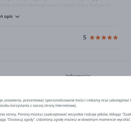
naszą stópką stanowi uroczy detal, który nadaje im
ń opis
m on jest...? Organizacja Oeko-Tex przydziela
rowadzane badania mające na celu zweryfikować
5
ancji zagrażających konsumentom. Dzięki badaniom
ecie certyfikowane produkty są wolne od środków
n. formaldehydów, pestycydów czy substancji, które
podlegają również takie czynniki jak zapachy obce
Informacje
kcje
Program lojalnościowy
FAQ - najczęściej zadawane pyta
e ustawienia, prezentować spersonalizowane treści i reklamy oraz udostępniać 
prezent
Newsletter
sobu korzystania z naszej strony internetowej.
 polityka prywatności
Kontakt
ia strony. Poniżej możesz zaakceptować wszystkie rodzaje plików, klikając “Zaak
rając “Dostosuj zgody”. Udzieloną zgodę możesz w dowolnym momencie wycofać lub
rzelewu
Ustawienia plików cookies
miana, reklamacja