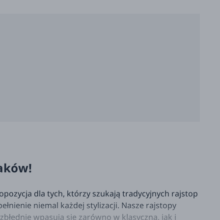
iaków!
pozycja dla tych, którzy szukają tradycyjnych rajstop
łnienie niemal każdej stylizacji. Nasze rajstopy
zbłędnie wpasują się zarówno w klasyczną, jak i