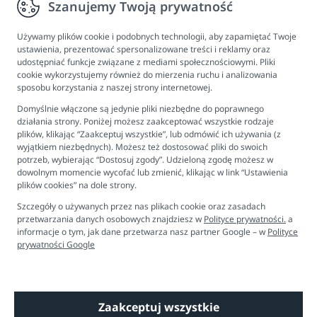
Szanujemy Twoją prywatność
Informacje
Program lojalnościowy
Używamy plików cookie i podobnych technologii, aby zapamiętać Twoje
ustawienia, prezentować spersonalizowane treści i reklamy oraz
FAQ - najczęściej zadawane pytania
udostępniać funkcje związane z mediami społecznościowymi. Pliki
cookie wykorzystujemy również do mierzenia ruchu i analizowania
Newsletter
sposobu korzystania z naszej strony internetowej.
Kontakt
Domyślnie włączone są jedynie pliki niezbędne do poprawnego
Ustawienia plików cookies
działania strony. Poniżej możesz zaakceptować wszystkie rodzaje
plików, klikając “Zaakceptuj wszystkie”, lub odmówić ich używania (z
Biuro obsługi klienta
wyjątkiem niezbędnych). Możesz też dostosować pliki do swoich
potrzeb, wybierając “Dostosuj zgody”. Udzieloną zgodę możesz w
dowolnym momencie wycofać lub zmienić, klikając w link “Ustawienia
Pon. - Pt. 9:00 - 16:00
plików cookies” na dole strony.
+48 694 596 187
Szczegóły o używanych przez nas plikach cookie oraz zasadach
przetwarzania danych osobowych znajdziesz w
Polityce prywatności.
a
informacje o tym, jak dane przetwarza nasz partner Google – w
Polityce
prywatności Google
Zaakceptuj wszystkie