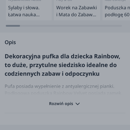
Księgarnia
Sylaby i słowa.
Worek na Zabawki
Poduszka 
Łatwa nauka
i Mata do Zabawy
podłogę 60
czytania - zestaw
2w1 - Funny Days
Stripe
20 książek
Opis
Dekoracyjna pufka dla dziecka
Rainbow,
to duże,
przytulne siedzisko
idealne do
codziennych zabaw i odpoczynku
Pufa posiada wypełnienie z antyalergicznej pianki.
Podłogowa poduszka Rainbow Velvet posiada zamek,
dzięki czemu ułatwia pranie. Kolorowy puf to piękna
Rozwiń opis
dekoracja pokoju dziecka i ulubione miejsce do
zabawy.
Poduszka na podłogę Rainbow Velvet, to idealna pufa