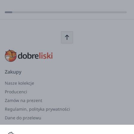
Informacje o producencie/importerze:
Producent: BaYka Karolina Poyan-Pogorzelska Praw Kobiet 6
15-535 Białystok, Polska
shop@cozyanddozy.com
Importer:
BaYka Karolina Poyan-Pogorzelska Praw Kobiet 6 15-535
Białystok, Polska
shop@cozyanddozy.com
Zakupy
Nasze kolekcje
Producenci
Zamów na prezent
Regulamin, polityka prywatności
Dane do przelewu
Zwroty, wymiana, reklamacja