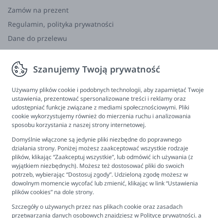
Zamów na prezent
Regulamin, polityka prywatności
Dane do przelewu
Zwroty, wymiana, reklamacja
Szanujemy Twoją prywatność
Informacje
Program lojalnościowy
Używamy plików cookie i podobnych technologii, aby zapamiętać Twoje
ustawienia, prezentować spersonalizowane treści i reklamy oraz
FAQ - najczęściej zadawane pytania
udostępniać funkcje związane z mediami społecznościowymi. Pliki
cookie wykorzystujemy również do mierzenia ruchu i analizowania
Newsletter
sposobu korzystania z naszej strony internetowej.
Kontakt
Domyślnie włączone są jedynie pliki niezbędne do poprawnego
Ustawienia plików cookies
działania strony. Poniżej możesz zaakceptować wszystkie rodzaje
plików, klikając “Zaakceptuj wszystkie”, lub odmówić ich używania (z
Biuro obsługi klienta
wyjątkiem niezbędnych). Możesz też dostosować pliki do swoich
potrzeb, wybierając “Dostosuj zgody”. Udzieloną zgodę możesz w
dowolnym momencie wycofać lub zmienić, klikając w link “Ustawienia
Pon. - Pt. 9:00 - 16:00
plików cookies” na dole strony.
+48 694 596 187
Szczegóły o używanych przez nas plikach cookie oraz zasadach
przetwarzania danych osobowych znajdziesz w
Polityce prywatności.
a