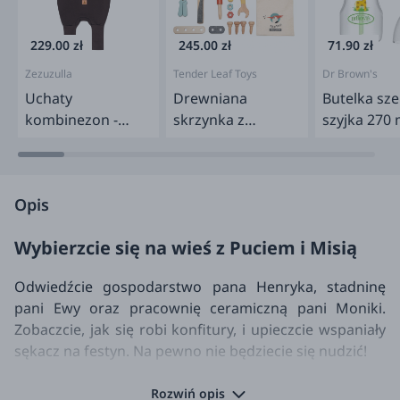
229.00 zł
245.00 zł
71.90 zł
Zezuzulla
Tender Leaf Toys
Dr Brown's
Uchaty
Drewniana
Butelka sz
kombinezon -
skrzynka z
szyjka 270 
Czekolada
narzędziami
Options+, ż
Opis
Wybierzcie się na wieś z Puciem i Misią
Odwiedźcie gospodarstwo pana Henryka, stadninę
pani Ewy oraz pracownię ceramiczną pani Moniki.
Zobaczcie, jak się robi konfitury, i upieczcie wspaniały
sękacz na festyn. Na pewno nie będziecie się nudzić!
Siódma część przygód Pucia może służyć zarówno
Rozwiń opis