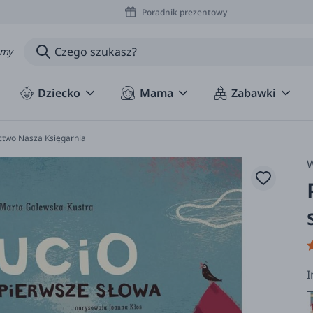
Poradnik prezentowy
amy
Dziecko
Mama
Zabawki
ctwo Nasza Księgarnia
W
I