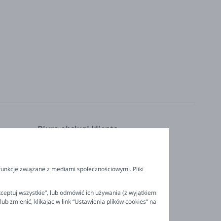
Biuro obsługi klienta
Pon. - Pt. 9:00 - 16:00
nia
+48 694 596 187
funkcje związane z mediami społecznościowymi. Pliki
ceptuj wszystkie”, lub odmówić ich używania (z wyjątkiem
 zmienić, klikając w link “Ustawienia plików cookies” na