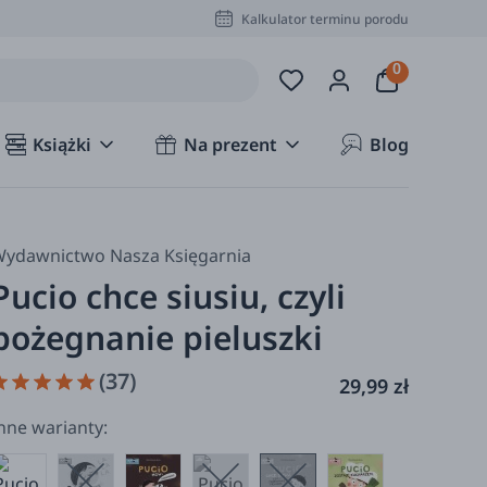
Kalkulator terminu porodu
Książki
Na prezent
Blog
ydawnictwo Nasza Księgarnia
Pucio chce siusiu, czyli
pożegnanie pieluszki
(37)
29,99 zł
nne warianty: