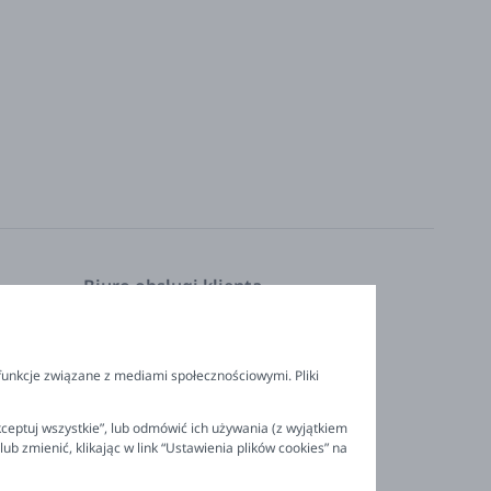
Biuro obsługi klienta
Pon. - Pt. 9:00 - 16:00
nia
+48 694 596 187
funkcje związane z mediami społecznościowymi. Pliki
ceptuj wszystkie”, lub odmówić ich używania (z wyjątkiem
 zmienić, klikając w link “Ustawienia plików cookies” na