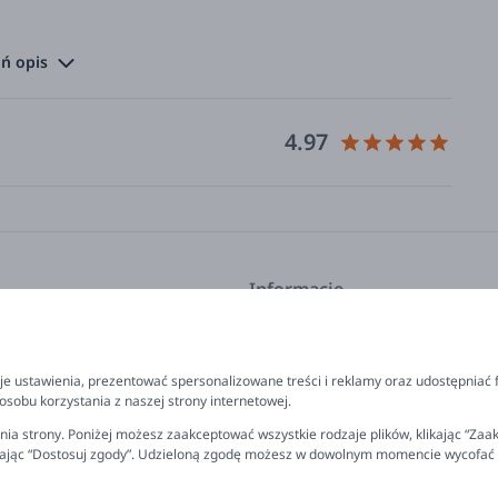
ońcu na pewno się uda. Wystarczy trochę poćwiczyć –
ń opis
zką będzie o wiele prostsze.
4.97
ngowe, aby obejrzeć to video.
Informacje
kcje
Program lojalnościowy
FAQ - najczęściej zadawane pyta
e ustawienia, prezentować spersonalizowane treści i reklamy oraz udostępniać 
prezent
Newsletter
. Apteczna 6, 05-075 Warszawa-Wesoła tel. 22 643 93 89
sobu korzystania z naszej strony internetowej.
ter: Wydawnictwo NASZA KSIĘGARNIA Sp. z o.o. ul.
 polityka prywatności
Kontakt
ia strony. Poniżej możesz zaakceptować wszystkie rodzaje plików, klikając “Zaak
rając “Dostosuj zgody”. Udzieloną zgodę możesz w dowolnym momencie wycofać lub
rzelewu
Ustawienia plików cookies
miana, reklamacja