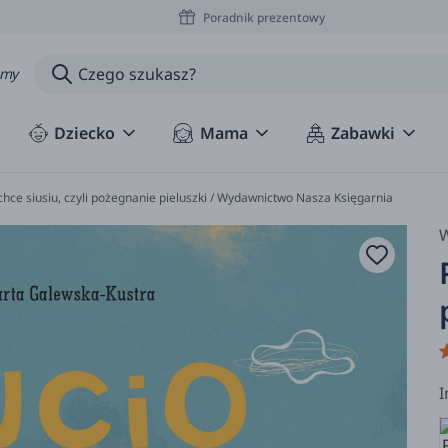
Poradnik prezentowy
amy
Dziecko
Mama
Zabawki
chce siusiu, czyli pożegnanie pieluszki / Wydawnictwo Nasza Księgarnia
W
I