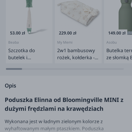
53.00 zł
229.00 zł
149.00 zł
Beaba
My Memi
Asobu
Szczotka do
2w1 bambusowy
Butelka te
butelek i
rożek, kołderka -
ze słomką B
smoczków
little sheeps
460 ml - Ko
silikonowa Sage
Green
Opis
Poduszka Elinna od Bloomingville MINI z
dużymi frędzlami na krawędziach
Wykonana jest w ładnym zielonym kolorze z
wyhaftowanym małym ptaszkiem. Poduszka