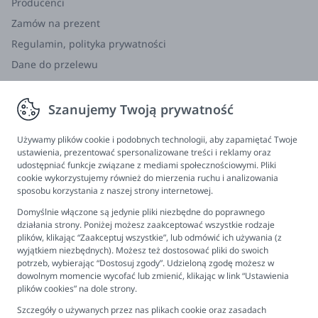
Producenci
Zamów na prezent
Regulamin, polityka prywatności
Dane do przelewu
Zwroty, wymiana, reklamacja
Szanujemy Twoją prywatność
Informacje
Program lojalnościowy
Używamy plików cookie i podobnych technologii, aby zapamiętać Twoje
ustawienia, prezentować spersonalizowane treści i reklamy oraz
FAQ - najczęściej zadawane pytania
udostępniać funkcje związane z mediami społecznościowymi. Pliki
cookie wykorzystujemy również do mierzenia ruchu i analizowania
Newsletter
sposobu korzystania z naszej strony internetowej.
Kontakt
Domyślnie włączone są jedynie pliki niezbędne do poprawnego
Ustawienia plików cookies
działania strony. Poniżej możesz zaakceptować wszystkie rodzaje
plików, klikając “Zaakceptuj wszystkie”, lub odmówić ich używania (z
Biuro obsługi klienta
wyjątkiem niezbędnych). Możesz też dostosować pliki do swoich
potrzeb, wybierając “Dostosuj zgody”. Udzieloną zgodę możesz w
dowolnym momencie wycofać lub zmienić, klikając w link “Ustawienia
Pon. - Pt. 9:00 - 16:00
plików cookies” na dole strony.
+48 694 596 187
Szczegóły o używanych przez nas plikach cookie oraz zasadach