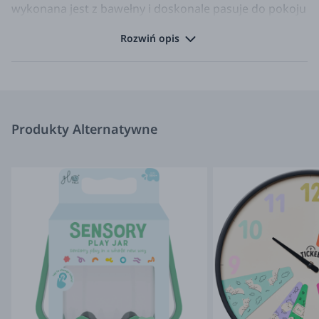
wykonana jest z bawełny i doskonale pasuje do pokoju
dziecięcego.
Rozwiń opis
Wymiary: śr. 35 cm
Skład: 100% Cotton, wypełnienie: 100% Polyester
Kierowana fascynacją nordyckim stylem życia, firma
Bloomingville MINI powstała w 2015 roku. Marka
przedstawia magiczny i zabawny świat estetycznych
Produkty Alternatywne
dekoracji dla najmłodszych. Inspirowana jest stylem
skandynawskim i nie stroni od aktualnych trendów.
Informacje o producencie/importerze:
Producent: Bloomingville A/S | Lene Haus Vej 3-5 | 7430 Ikast
| Telefon +4596264645 Importer: Bloomingville A/S | Lene
Haus Vej 3-5 | 7430 Ikast | Telefon +4596264645