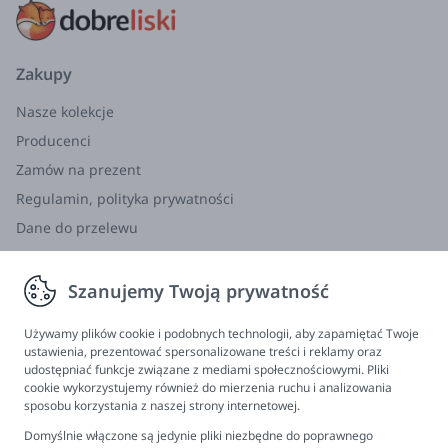
Dołącz do milionów zadowolonych czytelników na
całym świecie i pozwól, by "Pląsy rączki" stały się jedną
z ulubionych pozycji w biblioteczce Twojego dziecka!
Zakupy
Oprawa:
Twarda
Nasze kolekcje
Liczba stron:
64
Producenci
Wymiary produktu:
262x215x10 mm
Zamów na prezent
Regulamin, polityka prywatności
Dane do przelewu
Zwroty, wymiana, reklamacja
Szanujemy Twoją prywatność
Informacje
Program lojalnościowy
Używamy plików cookie i podobnych technologii, aby zapamiętać Twoje
ustawienia, prezentować spersonalizowane treści i reklamy oraz
FAQ - najczęściej zadawane pytania
udostępniać funkcje związane z mediami społecznościowymi. Pliki
cookie wykorzystujemy również do mierzenia ruchu i analizowania
Newsletter
sposobu korzystania z naszej strony internetowej.
Kontakt
Domyślnie włączone są jedynie pliki niezbędne do poprawnego