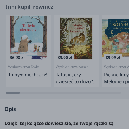
Inni kupili również
36.90 zł
39.90 zł
89.99 zł
Wydawnictwo Dwie
Wydawnictwo Nasza
Wydawnictwo W
Siostry
Księgarnia
To było niechcący!
Tatusiu, czy
Piękne koły
dziesięć to dużo?
Melodie i p
/Nasza Księgarnia
Muzykalne
Opis
Dzięki tej książce dowiesz się, że twoje rączki są