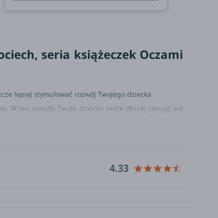
ociech, seria książeczek Oczami
szcze lepiej stymulować rozwój Twojego dziecka
ów. W ten sposób Twoje dziecko może dłużej cieszyć się
ą o najmłodszych pozwolą Ci budować więź z dzieckiem i
4.33