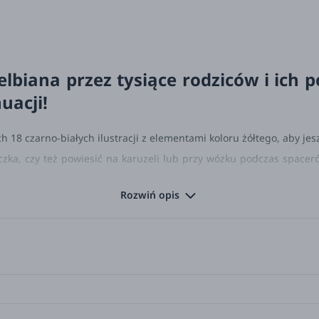
lbiana przez tysiące rodziców i ich p
uacji!
 18 czarno-białych ilustracji z elementami koloru żółtego, aby je
czka, czy też powiesić na karuzeli lub przy wózku podczas spacer
trastowe barwy. Kontrastowe ilustracje dobrane specjalnie z myśl
Rozwiń opis
ych razem!