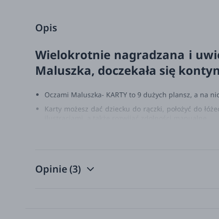
Opis
Wielokrotnie nagradzana i uwie
Maluszka, doczekała się kontyn
Oczami Maluszka- KARTY to 9 dużych plansz, a na nich
Karty możesz dać dziecku do rączki, położyć do łóże
ilustracjami, a także rozwijać zdolności manualne.
Niemowlę na początku swojego życia widzi tylko kon
dbać o jego rozwój już od pierwszych chwil spędzon
Opinie
(3)