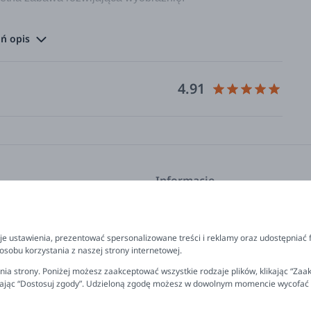
ącą podróż z grupą piratów. Pokona sztorm i stawi czoła
ń opis
i, których jest aż 250!
ki
4.91
Informacje
kcje
Program lojalnościowy
FAQ - najczęściej zadawane pyta
e ustawienia, prezentować spersonalizowane treści i reklamy oraz udostępniać 
prezent
Newsletter
sobu korzystania z naszej strony internetowej.
RANICZONĄ ODPOWIEDZIALNOŚCIĄ ul. Marszałkowska
 polityka prywatności
Kontakt
ia strony. Poniżej możesz zaakceptować wszystkie rodzaje plików, klikając “Zaak
05-850 Ożarów Mazowiecki Macierzysz, ul. Sławęcińska 16
rając “Dostosuj zgody”. Udzieloną zgodę możesz w dowolnym momencie wycofać lub
rzelewu
Ustawienia plików cookies
miana, reklamacja