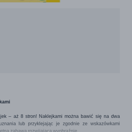
jkami
jek – aż 8 stron! Naklejkami można bawić się na dwa
 uznania lub przyklejając je zgodnie ze wskazówkami
ietna zabawa rozwijająca wyobraźnię.