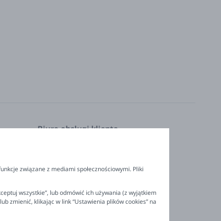
Biuro obsługi klienta
Pon. - Pt. 9:00 - 16:00
nia
+48 694 596 187
funkcje związane z mediami społecznościowymi. Pliki
ceptuj wszystkie”, lub odmówić ich używania (z wyjątkiem
 zmienić, klikając w link “Ustawienia plików cookies” na