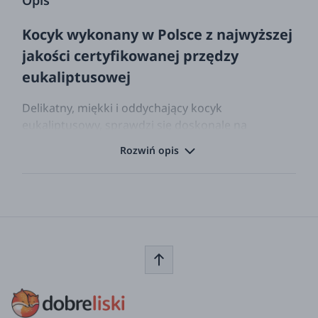
Opis
Kocyk wykonany w Polsce z najwyższej
jakości certyfikowanej przędzy
eukaliptusowej
Delikatny, miękki i oddychający kocyk
eukaliptusowy, sprawdzi się doskonale na
spacerach, w łóżeczku i foteliku
Rozwiń opis
samochodowym. Kocyk posiada właściwości
termoregulacyjne, grzeje i jednocześnie chroni
przed przegrzaniem. Odprowadza wilgoć i odsuwa
ją od skóry. Pochłania promieniowanie UV. Do
produkcji przędzy eukaliptusowej stosuje się
wyłącznie środki organiczne. Kocyk sprawdzi się
więc doskonale nawet w kontakcie z bardzo
wrażliwą skórą. Kocyk eukaliptusowy wykonany
eleganckim splotem z ramką, to doskonały pomysł
na prezent dla przyszłej mamy.