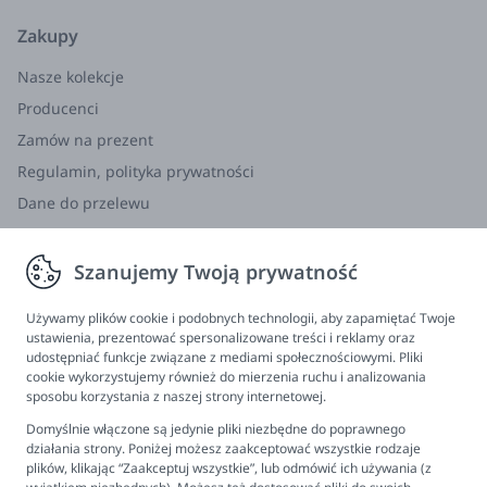
Przędza posiada certyfikat OEKO-TEX standard 100
Zakupy
w klasie I, który potwierdza bezpieczeństwo
Nasze kolekcje
produktu dla najmłodszych dzieci. Przędza
Producenci
eukaliptusowa posiada szereg pożądanych
właściwości, a produkowana jest ze źródeł
Zamów na prezent
zarządzanych w sposób zrównoważony.
Regulamin, polityka prywatności
Eukaliptus jest uprawiany na terenach
Dane do przelewu
nieodpowiednich dla upraw żywności. Rośnie
Zwroty, wymiana, reklamacja
bardzo szybko, osiągając nawet do 100 metrów
wysokości, nie wymaga nawadniania i używania
Szanujemy Twoją prywatność
Informacje
pestycydów. Eukaliptus to surowiec odnawialny.
Program lojalnościowy
Używamy plików cookie i podobnych technologii, aby zapamiętać Twoje
Przędza eukaliptusowa wykazuje szereg
ustawienia, prezentować spersonalizowane treści i reklamy oraz
FAQ - najczęściej zadawane pytania
udostępniać funkcje związane z mediami społecznościowymi. Pliki
istotnych właściwości. Jest:
cookie wykorzystujemy również do mierzenia ruchu i analizowania
Newsletter
antybakteryjna,
sposobu korzystania z naszej strony internetowej.
Kontakt
antyalergiczna,
Domyślnie włączone są jedynie pliki niezbędne do poprawnego
Ustawienia plików cookies
działania strony. Poniżej możesz zaakceptować wszystkie rodzaje
w pełni biodegradowalna- włókna są certyfikowane
plików, klikając “Zaakceptuj wszystkie”, lub odmówić ich używania (z
jako kompostowalne i biodegradowalne, dzięki czemu