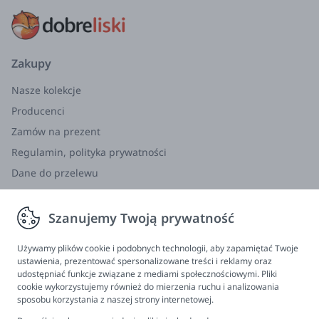
prasować ani nie czyścić chemicznie. Sprawdź
wszystkie metki po otrzymaniu produktu.
Jellycat
to firma założona w Londynie w 1999
Zakupy
roku będąca jedną z wiodących na świecie firm
luksusowych miękkich zabawek.
Nasze kolekcje
Wyrafinowane, dziwaczne, nieodparte wzory
Producenci
pluszaków, które przemawiają do dzieci w każdym
Zamów na prezent
wieku, a nawet do dorosłych. Kreacje Jellycat są
Regulamin, polityka prywatności
niepowtarzalne i warto zatrzymać je na długie,
długie lata.
Dane do przelewu
Zwroty, wymiana, reklamacja
włókna poliestrowe, kulki
Skład:
polietylenowe
Szanujemy Twoją prywatność
Informacje
SKU
BASS6BLUE
Producenta:
Program lojalnościowy
Używamy plików cookie i podobnych technologii, aby zapamiętać Twoje
ustawienia, prezentować spersonalizowane treści i reklamy oraz
FAQ - najczęściej zadawane pytania
udostępniać funkcje związane z mediami społecznościowymi. Pliki
cookie wykorzystujemy również do mierzenia ruchu i analizowania
Newsletter
sposobu korzystania z naszej strony internetowej.
Kontakt