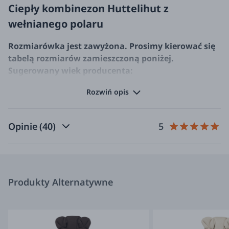
Ciepły kombinezon Huttelihut z
wełnianego polaru
Rozmiarówka jest zawyżona. Prosimy kierować się
tabelą rozmiarów zamieszczoną poniżej.
Sugerowany wiek producenta:
56
1 miesiąc
Rozwiń opis
62
3 miesiące
68
6 miesięcy
74
9 miesięcy
Opinie
(40)
5
80
12 miesięcy
86
18 miesięcy
92
24 miesiące
98
3 lata
Produkty Alternatywne
104
4 lata
Kombinezon Huttelihut ma przyszyty kaptur o
zaokrąglonym kształcie, z uroczymi małymi uszkami