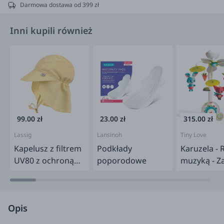
Darmowa dostawa od 399 zł
Inni kupili również
99.00 zł
23.00 zł
315.00 zł
Lassig
Lansinoh
Tiny Love
Kapelusz z filtrem
Podkłady
Karuzela - R
UV80 z ochroną
poporodowe
muzyką - 
karku Splash &
na łące
Fun - pale yellow
Opis