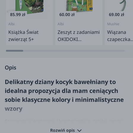
85.99 zł
60.00 zł
69.00 zł
Albi
Albi
Mushie
Książka Świat
Zeszyt z zadaniami
Wiązana
zwierząt 5+
OKIDOKI
czapeczka
Roztańczone
bonetka - 
pisaki 4+
Green
Opis
Delikatny dziany kocyk bawełniany to
idealna propozycja dla mam ceniących
sobie klasyczne kolory i minimalistyczne
wzory
Starannie wykończony i bardzo miły w dotyku, może
być używany już od pierwszych dni życia dziecka.
Rozwiń opis