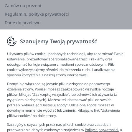
Zamów na prezent
Regulamin, polityka prywatności
Dane do przelewu
Zwroty, wymiana, reklamacja
Szanujemy Twoją prywatność
Informacje
Program lojalnościowy
Używamy plików cookie i podobnych technologii, aby zapamiętać Twoje
ustawienia, prezentować spersonalizowane treści i reklamy oraz
FAQ - najczęściej zadawane pytania
udostępniać funkcje związane z mediami społecznościowymi. Pliki
cookie wykorzystujemy również do mierzenia ruchu i analizowania
Newsletter
sposobu korzystania z naszej strony internetowej.
Kontakt
Domyślnie włączone są jedynie pliki niezbędne do poprawnego
Ustawienia plików cookies
działania strony. Poniżej możesz zaakceptować wszystkie rodzaje
plików, klikając “Zaakceptuj wszystkie”, lub odmówić ich używania (z
Biuro obsługi klienta
wyjątkiem niezbędnych). Możesz też dostosować pliki do swoich
potrzeb, wybierając “Dostosuj zgody”. Udzieloną zgodę możesz w
dowolnym momencie wycofać lub zmienić, klikając w link “Ustawienia
Pon. - Pt. 9:00 - 16:00
plików cookies” na dole strony.
+48 694 596 187
Szczegóły o używanych przez nas plikach cookie oraz zasadach
przetwarzania danych osobowych znajdziesz w
Polityce prywatności.
a