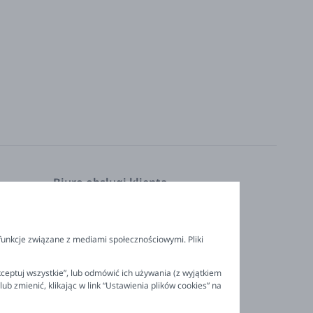
Biuro obsługi klienta
Pon. - Pt. 9:00 - 16:00
nia
+48 694 596 187
funkcje związane z mediami społecznościowymi. Pliki
ceptuj wszystkie”, lub odmówić ich używania (z wyjątkiem
 zmienić, klikając w link “Ustawienia plików cookies” na