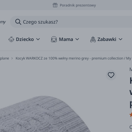
Poradnik prezentowy
amy
Dziecko
Mama
Zabawki
eplane
Kocyk WARKOCZ ze 100% wełny merino grey - premium collection / M
C