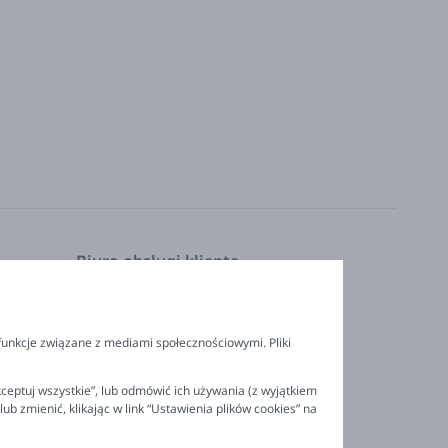
Biuro obsługi klienta
Pon. - Pt. 9:00 - 16:00
nia
+48 694 596 187
funkcje związane z mediami społecznościowymi. Pliki
ceptuj wszystkie”, lub odmówić ich używania (z wyjątkiem
 zmienić, klikając w link “Ustawienia plików cookies” na