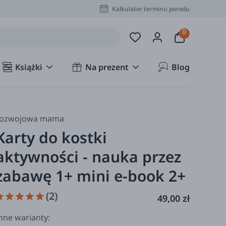
Kalkulator terminu porodu
Książki
Na prezent
Blog
rozwojowa mama
Karty do kostki
aktywności - nauka przez
zabawę 1+ mini e-book 2+
(2)
49,00 zł
nne warianty: