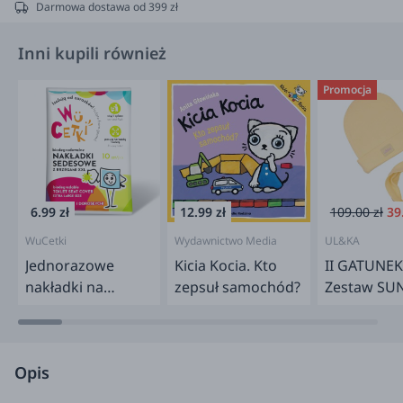
Darmowa dostawa od 399 zł
Inni kupili również
Promocja
6.99 zł
12.99 zł
109.00 zł
39
WuCetki
Wydawnictwo Media
UL&KA
Rodzina
Jednorazowe
Kicia Kocia. Kto
II GATUNEK
nakładki na
zepsuł samochód?
Zestaw SU
toaletę dla dzieci i
LINE roz.1-3
dorosłych –
wydłużone brzegi,
Opis
10 szt.