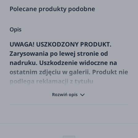
Polecane produkty podobne
Opis
UWAGA! USZKODZONY PRODUKT.
Zarysowania po lewej stronie od
nadruku. Uszkodzenie widoczne na
ostatnim zdjęciu w galerii. Produkt nie
podlega reklamacji z tytułu
uszkodzenia z którym jest oferowany
Rozwiń opis
do sprzedaży.
Spraw, aby twój lunch był magiczny,
dzięki lunchboxom i butelkom na
napoje inspirowanym Harrym