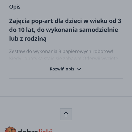
Opis
Zajęcia pop-art dla dzieci w wieku od 3
do 10 lat, do wykonania samodzielnie
lub z rodziną
Zestaw do wykonania 3 papierowych robotów!
Kiedy robotyka staje się zabawą! Oderwij wycięte
papierowe elementy i połącz je za pomocą
Rozwiń opis
samoprzylepnej masy aby stworzyć trzy zabawko-
roboty w popowych kolorach. ILOVE3000,
MUSIC75 czy FAST4000? Jak je nazwiesz?
Księgarnia Gallimard, jest francuską grupą
wydawniczą, wydawnictwo zostało założone w
1911 roku przez Gastona Gallimarda. Uważane za
jedno z najważniejszych i najbardziej wpływowych
wydawnictw we Francji, szczególnie w dziedzinie