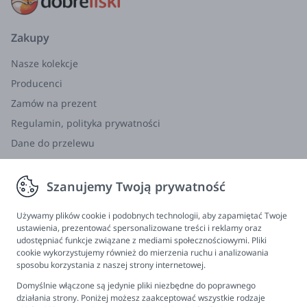
literatury XX wieku i literatury współczesnej,
Gallimard jest w 2011 r. dystrybutorem katalogu
obejmującego 38 laureatów Nagrody Goncourtów,
Zakupy
38 pisarzy, którzy otrzymali Nagrodę Nobla w
Nasze kolekcje
dziedzinie literatury, oraz 10 pisarzy nagrodzonych
Producenci
Nagrodą Pulitzera.
Zamów na prezent
Skład:
Tektura i papier z recyklingu
Regulamin, polityka prywatności
Wiek:
6+
Dane do przelewu
Wymiary opakowania:
19 x 26 cm
Zwroty, wymiana, reklamacja
Szanujemy Twoją prywatność
Informacje
Program lojalnościowy
Używamy plików cookie i podobnych technologii, aby zapamiętać Twoje
ustawienia, prezentować spersonalizowane treści i reklamy oraz
FAQ - najczęściej zadawane pytania
udostępniać funkcje związane z mediami społecznościowymi. Pliki
cookie wykorzystujemy również do mierzenia ruchu i analizowania
Newsletter
sposobu korzystania z naszej strony internetowej.
Kontakt
Domyślnie włączone są jedynie pliki niezbędne do poprawnego
Ustawienia plików cookies
działania strony. Poniżej możesz zaakceptować wszystkie rodzaje