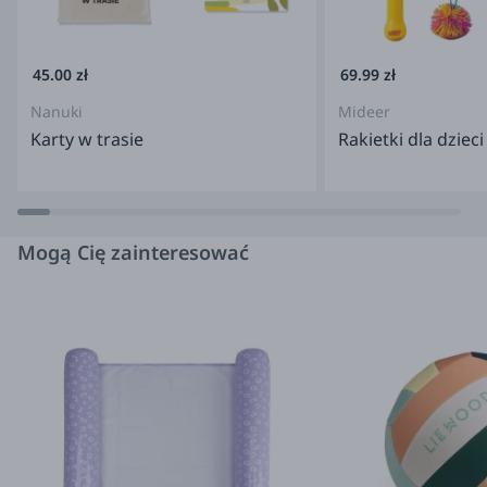
Dublin, DO7 P4AX Ireland Importer: B.est Toys Polska,
Agnieszka Lewicka-Łydek ul. Daszyńskiego 10, 32-065
Krzeszowice
info@btoys.pl
45.00 zł
69.99 zł
Nanuki
Mideer
Karty w trasie
Rakietki dla dzieci
Mogą Cię zainteresować