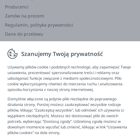
Producenci
Zamów na prezent
Regulamin, polityka prywatności
Dane do przelewu
Zwroty, wymiana, reklamacja
Szanujemy Twoją prywatność
Informacje
Program lojalnościowy
Używamy plików cookie i podobnych technologii, aby zapamiętać Twoje
ustawienia, prezentować spersonalizowane treści i reklamy oraz
FAQ - najczęściej zadawane pytania
udostępniać funkcje związane z mediami społecznościowymi. Pliki
cookie wykorzystujemy również do mierzenia ruchu i analizowania
Newsletter
sposobu korzystania z naszej strony internetowej.
Kontakt
Domyślnie włączone są jedynie pliki niezbędne do poprawnego
Ustawienia plików cookies
działania strony. Poniżej możesz zaakceptować wszystkie rodzaje
plików, klikając “Zaakceptuj wszystkie”, lub odmówić ich używania (z
Biuro obsługi klienta
wyjątkiem niezbędnych). Możesz też dostosować pliki do swoich
potrzeb, wybierając “Dostosuj zgody”. Udzieloną zgodę możesz w
dowolnym momencie wycofać lub zmienić, klikając w link “Ustawienia
Pon. - Pt. 9:00 - 16:00
plików cookies” na dole strony.
+48 694 596 187