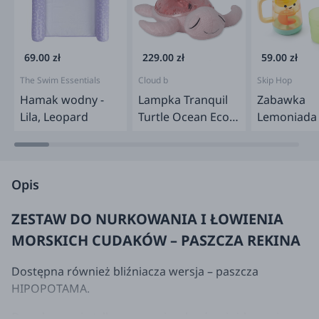
69.00 zł
229.00 zł
59.00 zł
The Swim Essentials
Cloud b
Skip Hop
Hamak wodny -
Lampka Tranquil
Zabawka
Lila, Leopard
Turtle Ocean Eco -
Lemoniada
żółw różowy
kąpieli
Opis
ZESTAW DO NURKOWANIA I ŁOWIENIA
MORSKICH CUDAKÓW – PASZCZA REKINA
Dostępna również bliźniacza wersja – paszcza
HIPOPOTAMA.
Do zabawy nie tylko w wannie, ale również basenie –