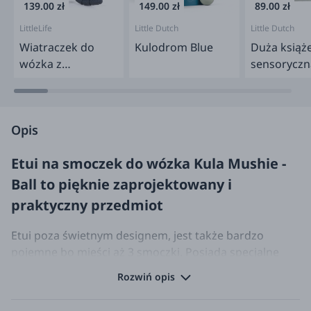
139.00 zł
149.00 zł
89.00 zł
LittleLife
Little Dutch
Little Dutch
Wiatraczek do
Kulodrom Blue
Duża książ
wózka z
sensoryczn
akumulatorem
Safari Frie
Opis
Etui na smoczek do wózka Kula Mushie -
Ball to pięknie zaprojektowany i
praktyczny przedmiot
Etui poza świetnym designem, jest także bardzo
pojemne bo mieści aż 3 smoczki. Posiada specjalne
zapięcie, które umożliwia mocowanie do wózka,
Rozwiń opis
łóżeczka lub innego wygodnego miejsca.
Etui w kształcie kuli jest wykonane z silikonu