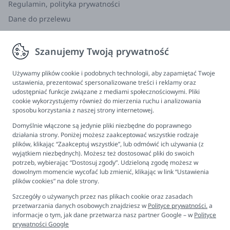
Regulamin, polityka prywatności
osoby dorosłej.
Dane do przelewu
Nigdy nie pozostawiaj śliniaka silikonowego w miejscu
Zwroty, wymiana, reklamacja
nasłonecznienia (bezpośredniej propagacji słonecznej),
Szanujemy Twoją prywatność
bezpośredniego ciepła lub w płynach lub urządzenia
Informacje
dezynfekujących dłużej niż jest to wskazane (w opisie
Program lojalnościowy
Używamy plików cookie i podobnych technologii, aby zapamiętać Twoje
płynu lub urządzenia), ponieważ może to skutkować
ustawienia, prezentować spersonalizowane treści i reklamy oraz
FAQ - najczęściej zadawane pytania
osłabieniem produktu a w skrajnych przypadkach
udostępniać funkcje związane z mediami społecznościowymi. Pliki
jej zniszczeniem.
cookie wykorzystujemy również do mierzenia ruchu i analizowania
Newsletter
sposobu korzystania z naszej strony internetowej.
Kontakt
Przed każdym użyciem należy sprawdzić stan produktu
Domyślnie włączone są jedynie pliki niezbędne do poprawnego
przekrzywiając ją w każdym możliwym kierunku.
Ustawienia plików cookies
działania strony. Poniżej możesz zaakceptować wszystkie rodzaje
plików, klikając “Zaakceptuj wszystkie”, lub odmówić ich używania (z
Należy wyrzucić w przypadku jakichkolwiek oznak
Biuro obsługi klienta
wyjątkiem niezbędnych). Możesz też dostosować pliki do swoich
uszkodzenia lub osłabienia materiału.
potrzeb, wybierając “Dostosuj zgody”. Udzieloną zgodę możesz w
dowolnym momencie wycofać lub zmienić, klikając w link “Ustawienia
Pon. - Pt. 9:00 - 16:00
plików cookies” na dole strony.
Informacje o producencie/importerze:
+48 694 596 187
Producent: FB Trading ApS Omega 9 DK 8382 Hinnerup Dania
Szczegóły o używanych przez nas plikach cookie oraz zasadach
Importer: PAPILLON DYSTRYBUCJA SPÓŁKA Z OGRANICZONĄ
przetwarzania danych osobowych znajdziesz w
Polityce prywatności.
a
ODPOWIEDZIALNOŚCIĄ Złota 5, Piątkowisko 95-200 Pabianice,
informacje o tym, jak dane przetwarza nasz partner Google – w
Polityce
Polska
sklep@papillondystrybucja.pl
prywatności Google