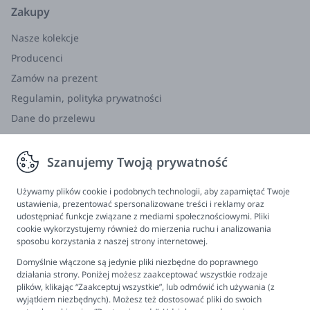
Zakupy
Nasze kolekcje
Producenci
Zamów na prezent
Regulamin, polityka prywatności
Dane do przelewu
Zwroty, wymiana, reklamacja
Szanujemy Twoją prywatność
Informacje
Program lojalnościowy
Używamy plików cookie i podobnych technologii, aby zapamiętać Twoje
ustawienia, prezentować spersonalizowane treści i reklamy oraz
FAQ - najczęściej zadawane pytania
udostępniać funkcje związane z mediami społecznościowymi. Pliki
cookie wykorzystujemy również do mierzenia ruchu i analizowania
Newsletter
sposobu korzystania z naszej strony internetowej.
Kontakt
Domyślnie włączone są jedynie pliki niezbędne do poprawnego
Ustawienia plików cookies
działania strony. Poniżej możesz zaakceptować wszystkie rodzaje
plików, klikając “Zaakceptuj wszystkie”, lub odmówić ich używania (z
Biuro obsługi klienta
wyjątkiem niezbędnych). Możesz też dostosować pliki do swoich