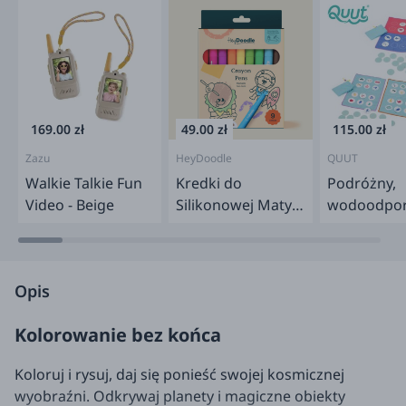
169.00 zł
49.00 zł
115.00 zł
Zazu
HeyDoodle
QUUT
Walkie Talkie Fun
Kredki do
Podróżny,
Video - Beige
Silikonowej Maty
wodoodpo
HeyDoodle
zestaw gie
Bingo i Lot
Opis
Kolorowanie bez końca
Koloruj i rysuj, daj się ponieść swojej kosmicznej
wyobraźni. Odkrywaj planety i magiczne obiekty