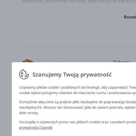
podobne, porównaj obrazki, wyszukaj na obrazku, 
rozmaitych atrakcji turystycznych.
Rozwi
Emma Trithart
jest niezależną ilustratorką z Los
of Art and Design. Współpracuje z wieloma wydaw
Nate Rae
to utalentowana i wszechstronna osoba a
dotyczyły takich dziedzin, jak inżynieria, historia
fabularne. Poza tym Nate Rae wykłada na wydzial
zajmuje się popularyzacją nauki, przybliżając dz
Zakupy
podstawowe koncepcje z obszaru STEM.
Szanujemy Twoją prywatność
Nasze kole
Wiek:
6 - 10 lat
Producenci
Używamy plików cookie i podobnych technologii, aby zapamiętać Twoj
Oprawa:
Miękka
Zamów na 
cookie wykorzystujemy również do mierzenia ruchu i analizowania spo
Liczba stron:
96
Regulamin,
Domyślnie włączone są jedynie pliki niezbędne do poprawnego działan
Wymiary produktu:
230 x 205 x 5 mm
niezbędnych). Możesz też dostosować pliki do swoich potrzeb, wybie
Dane do p
dole strony.
Zwroty, wy
Szczegóły o używanych przez nas plikach cookie oraz zasadach prz
prywatności Google