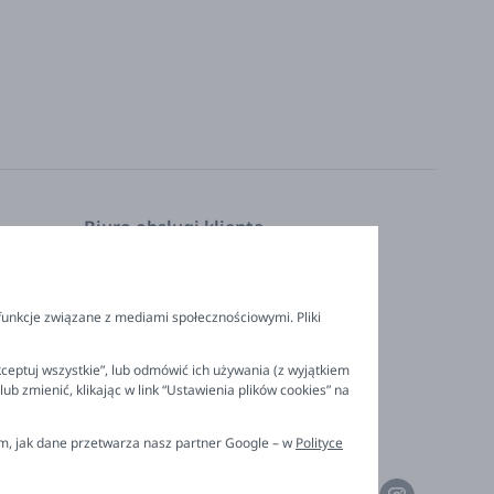
Biuro obsługi klienta
Pon. - Pt. 9:00 - 16:00
nia
+48 694 596 187
funkcje związane z mediami społecznościowymi. Pliki
ceptuj wszystkie”, lub odmówić ich używania (z wyjątkiem
 zmienić, klikając w link “Ustawienia plików cookies” na
ym, jak dane przetwarza nasz partner Google – w
Polityce