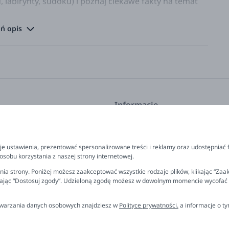
labirynty, sudoku) i poznaj ciekawe fakty na temat
ń opis
 Angeles. Studiowała ilustrację w Minneapolis College
cami i innymi firmami.
utorska książek dla dzieci, której publikacje
 i dinozaury, a także superbohaterowie Marvela i gry
e psychologii londyńskiego Uniwersytetu South Bank i
ieciom dzięki swoim talentom narracyjnym
Informacje
kcje
Program lojalnościowy
FAQ - najczęściej zadawane pyta
e ustawienia, prezentować spersonalizowane treści i reklamy oraz udostępniać 
prezent
Newsletter
sobu korzystania z naszej strony internetowej.
 polityka prywatności
Kontakt
ia strony. Poniżej możesz zaakceptować wszystkie rodzaje plików, klikając “Zaak
rając “Dostosuj zgody”. Udzieloną zgodę możesz w dowolnym momencie wycofać lub
rzelewu
Ustawienia plików cookies
miana, reklamacja
etwarzania danych osobowych znajdziesz w
Polityce prywatności.
a informacje o t