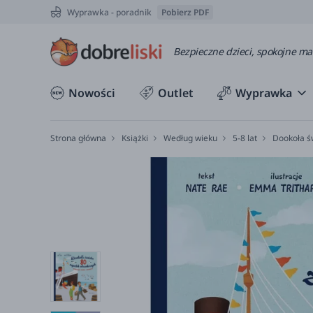
Wyprawka - poradnik
Pobierz PDF
Bezpieczne dzieci, spokojne m
Nowości
Outlet
Wyprawka
Strona główna
Książki
Według wieku
5-8 lat
Dookoła ś