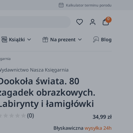
Kalkulator terminu porodu
Książki
Na prezent
Blog
ęgarnia
ydawnictwo Nasza Księgarnia
Dookoła świata. 80
zagadek obrazkowych.
Labirynty i łamigłówki
(0)
34,99 zł
Błyskawiczna
wysyłka 24h