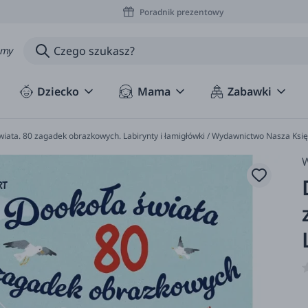
Poradnik prezentowy
amy
Dziecko
Mama
Zabawki
wiata. 80 zagadek obrazkowych. Labirynty i łamigłówki / Wydawnictwo Nasza Ksi
W