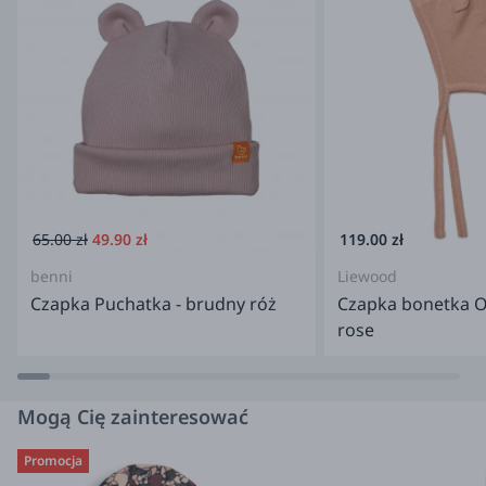
65.00 zł
49.90 zł
119.00 zł
benni
Liewood
Czapka Puchatka - brudny róż
Czapka bonetka Ol
rose
Mogą Cię zainteresować
Promocja