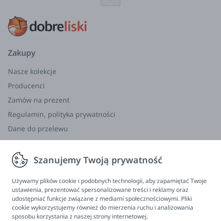
Zakupy
Nasze kolekcje
Producenci
Zamów na prezent
Regulamin, polityka prywatności
Dane do przelewu
Zwroty, wymiana, reklamacja
Szanujemy Twoją prywatność
Informacje
Program lojalnościowy
Używamy plików cookie i podobnych technologii, aby zapamiętać Twoje
ustawienia, prezentować spersonalizowane treści i reklamy oraz
FAQ - najczęściej zadawane pytania
udostępniać funkcje związane z mediami społecznościowymi. Pliki
cookie wykorzystujemy również do mierzenia ruchu i analizowania
Newsletter
sposobu korzystania z naszej strony internetowej.