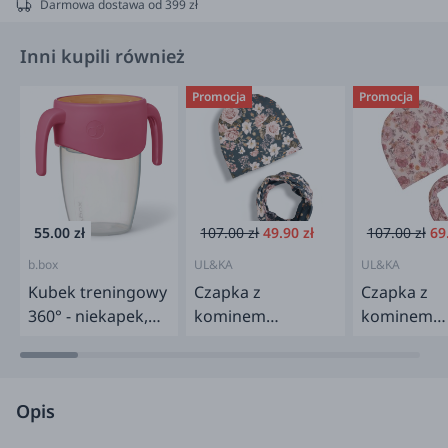
Darmowa dostawa od 399 zł
Inni kupili również
Promocja
Promocja
55.00 zł
107.00 zł
49.90 zł
107.00 zł
69
b.box
UL&KA
UL&KA
Kubek treningowy
Czapka z
Czapka z
360° - niekapek,
kominem
kominem
strawberry shake
wiosenno-jesienna
wiosenno-j
LADY ROSA
HERBAL G
Opis