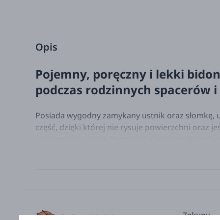
Opis
Pojemny, poręczny i lekki bidon 
podczas rodzinnych spacerów i
Posiada wygodny zamykany ustnik oraz słomkę, uł
część, dzięki której nie rysuje powierzchni oraz
ergonomiczny kształt, zmieści się nawet do małeg
Można dobrać do niej inne akcesoria lub zabawk
Idealnie nadaje się na prezent.
kolekcja: Smok Joe
indeks: 84474
producent: Lilliputiens
Zakupy
materiał: stal nierdzewna, silikon