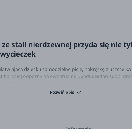
ze stali nierdzewnej przyda się nie ty
 wycieczek
atwiającą dziecku samodzielne picie, nakrętkę z uszczelką
 jest bardziej odporny na ewentualne upadki. Bidon zdobi gr
o plecaka.
i z tym samym bohaterem.
Rozwiń opis
Informacje