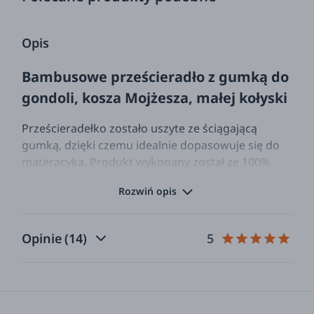
Opis
Bambusowe prześcieradło z gumką do
gondoli, kosza Mojżesza, małej kołyski
Prześcieradełko zostało uszyte ze ściągającą
gumką, dzięki czemu idealnie dopasowuje się do
materacyka. Produkt wykonany został ze 100%
niezwykle delikatnej tkaniny bambusowej. Idealny
Rozwiń opis
dla wrażliwej skóry noworodka – materiał posiada
właściwości termoregulacyjne, utrzymuje komfort
cieplny, zapobiega przegrzaniu. Tkanina posiada
Opinie
(14)
5
certyfikat OEKO-TEX standard 100 w klasie I, który
potwierdza bezpieczeństwo produktu dla
najmłodszych dzieci.
Właściwości bambusa
: