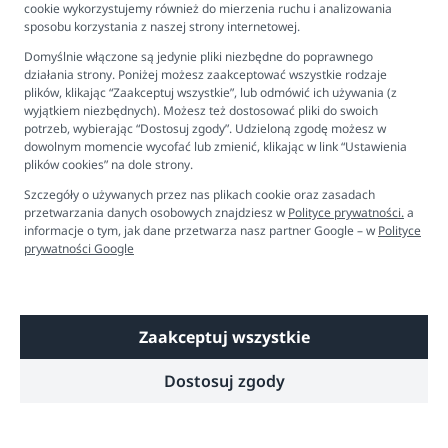
Produkt w całości produkowany w Polsce.
cookie wykorzystujemy również do mierzenia ruchu i analizowania
Newsletter
sposobu korzystania z naszej strony internetowej.
Kontakt
Instrukcja prania:
Domyślnie włączone są jedynie pliki niezbędne do poprawnego
Zalecane delikatne pranie w pralce w temperaturze
Ustawienia plików cookies
działania strony. Poniżej możesz zaakceptować wszystkie rodzaje
max. 30 stopni przy użyciu delikatnych środków nie
plików, klikając “Zaakceptuj wszystkie”, lub odmówić ich używania (z
zawierających wybielaczy oraz chloru (nie prać
Biuro obsługi klienta
wyjątkiem niezbędnych). Możesz też dostosować pliki do swoich
ręcznie). Prasować w temperaturze do 110 stopni. Nie
potrzeb, wybierając “Dostosuj zgody”. Udzieloną zgodę możesz w
suszyć na bezpośrednim słońcu i w suszarce
dowolnym momencie wycofać lub zmienić, klikając w link “Ustawienia
Pon. - Pt. 9:00 - 16:00
bębnowej. Wirowanie max. 800 obrotów.
plików cookies” na dole strony.
+48 694 596 187
Zalecamy pranie w woreczku do prania bielizny by
Szczegóły o używanych przez nas plikach cookie oraz zasadach
zapobiec zaciągnięciom. Do prania nie używać
przetwarzania danych osobowych znajdziesz w
Polityce prywatności.
a
proszków/ płynów do tkanin białych, które wybielają
informacje o tym, jak dane przetwarza nasz partner Google – w
Polityce
tkaniny.
prywatności Google
Produkty w 100% naturalne - mogą się pilingować,
nie jest to ich wadą. Kolory przedstawione na
zdjęciu mogą się różnić w zależności od ustawień
Zaakceptuj wszystkie
Copyright © 2026 Dobre Liski - Bezpieczne dzieci, spokojne mamy
monitora.
Dostosuj zgody
Technologia
Shoper
Wybieraj produkty bezpieczne dla Twojego
dziecka!