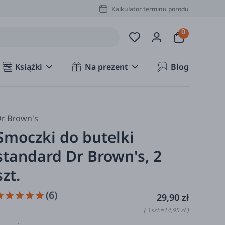
Kalkulator terminu porodu
Książki
Na prezent
Blog
r Brown's
Smoczki do butelki
standard Dr Brown's, 2
szt.
(6)
29,90 zł
( 1
szt.
=
14,95 zł
)