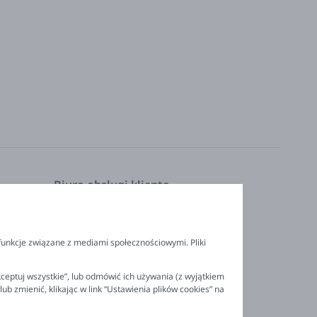
Biuro obsługi klienta
Pon. - Pt. 9:00 - 16:00
nia
+48 694 596 187
funkcje związane z mediami społecznościowymi. Pliki
ceptuj wszystkie”, lub odmówić ich używania (z wyjątkiem
 zmienić, klikając w link “Ustawienia plików cookies” na