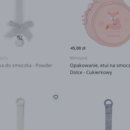
Lassig
Liewood
Lilliputiens
LOVI
45,00 zł
LUU kids
tails
Miniland
Miniland
ka do smoczka - Powder
Opakowanie, etui na smoc
Dolce - Cukierkowy
Mom's Care
rodziców
Mushie
Natinaturali
Oli and Carol
Skip Hop
Suavinex