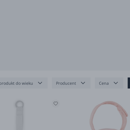
produkt do wieku
Producent
Cena
miesięcy
Bibs
miesięcy
Done by Deer
 miesięcy
Dr Brown's
Elodie Details