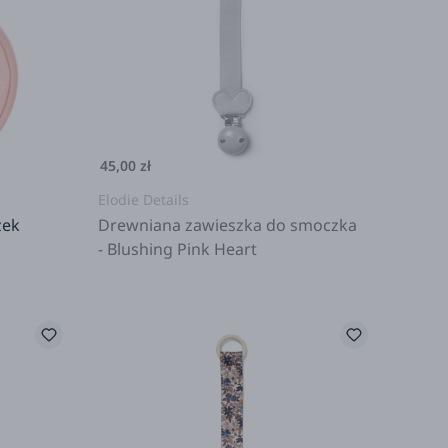
45,00 zł
Elodie Details
zek
Drewniana zawieszka do smoczka
- Blushing Pink Heart