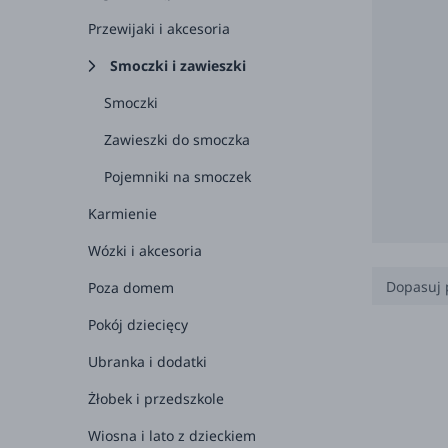
Przewijaki i akcesoria
Smoczki i zawieszki
Smoczki
Zawieszki do smoczka
Pojemniki na smoczek
Karmienie
Wózki i akcesoria
Dopasuj 
Poza domem
Pokój dziecięcy
0-3 
Ubranka i dodatki
3-6 
Żłobek i przedszkole
6-12
Wiosna i lato z dzieckiem
1+