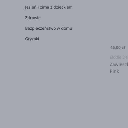
Jesień i zima z dzieckiem
2+
Zdrowie
3+
Bezpieczeństwo w domu
4+
Gryzaki
5+
45,00 zł
6+
Elodie De
7+
Zawiesz
Pink
8+
dla 