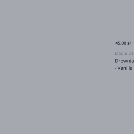
45,00 zł
Elodie De
Drewnia
- Vanill